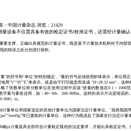
源：中国计量杂志
浏览：21429
测量设备不仅需具备有效的检定证书/校准证书，还需经计量确认
重要支撑。正确出具规范的计量证书，既是基于计量技术机构对于内部
出现的错误之处分别进行探析。
》中对于“量”的符号和“单位”的特别规定，“量的符号必须使用斜体表示，单
地用“V”“H”“E”来表示。或是由于打印疏忽而造成 “
H=28.32 mm
”，这种
倍数单位和分数单位在使用过程中应该“使量的数值在0.1 ~ 1000范围以
与量值连用，如：40~ 60s、200~800m。这样的表示方法是错误的，“40
0~800）m。
位制计量单位和国家选定的其他计量单位为国家法定计量单位。”虽然我
si”
“mmHg”等已废除的计量单位，这种行为既违反了国家实行法定计
确认计量器具全部符合计量检定规程的法定要求，才能出具检定证书。仍以检