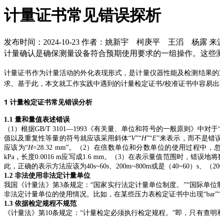
计量证书常见错误探析
发布时间：2024-10-23
作者：姚新宇 柯庚平 王滔 杨露
来
计量确认是确保测量设备符合预期使用要求的一组操作。这些
计量证书作为计量活动的外化表现形式，是计量仪器性能及检测结果的
求。基于此，本文就工作实践中遇到的计量检定证书/校准证书中容易
1 计量检定证书常见错误分析
1.1 量和量值表述错误
（1）根据GB/T 3101—1993《有关量、单位和符号的一般原则
值以及重复性等量的符号就应该采用斜体“
V
”“
H
”“
E
”来表示，而不是错误
应该为“
H
=28.32 mm”。
（2）在倍数单位和分数单位的使用过程中，忽略了
kPa，
长度0.0016 m应写成1.6 mm。
（3）在表示量值范围时，错误地将数字量
此，
正确的表示方法应该为40s~60s、200m~800m
或是（40~60）s、（20
1.2 非法使用非法定计量单位
我国《计量法》第3条规定：“国家实行法定计量单位制度。”“国际单
非法定计量单位的使用情况。比如，在某些压力表检定证书中出现“bar”“p
1.3 依据检定规程不规范
《计量法》第10条规定：“计量检定必须执行检定规程。”即，只有查明和