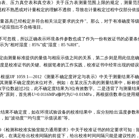
性元件式一般压力表、压力真空表和真空表》关于压力表测量范围上限的规定，测量
规程不熟悉或对计量检定的理解不透彻，导致在计量检定过程中仅部分依
是“证明计量器具已经检定并符合相关法定要求的文件”。那么，对于有准确度
中还应指出不合格项目。
，所以正确表示环境条件参数也成了作为一份有效证书的必要条件。“RH”为
“相对湿度：85%”或“湿度：85 %RH”。
第一步是确定由测量标准提供的量值与相应示值之间的关系，第二步则是用此
定度是校准证书的关键。根据笔者的工作实践，校准证书中经常出现的错
JF 1059.1—2012《测量不确定度评定与表示》中关于测量结果不确
其测量不确定度的末位对齐。
例如：在某次压力表的测量结果中，标称
是有效数字位数超过2位，此不确定度结果为3位有效数字。二是违背了与测
对齐”原则，首先将
U
=0.0116MPa修约为
U
=0.01MPa，再根据倍数单位使用规
量结果不确定度，如在环境试验设备的校准结果中，应分别给出温度参数和
如“波动度”“均匀度”
“示值误差”等。
27025—2019《检测和校准实验室能力通用要求》中关于校准证书的特定要
此，在满足给出校准间隔的前提下，给出校准时间间隔只能是建议性的，