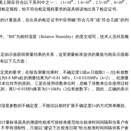
n
n
n
n
范围上限应符合以下系列中之一：（1×10
，1.6×1
0
，
2.5×1
0
，4×1
0
，
据检定规程，给不符合检定规程要求的器具错误地出具了检定证书。
等级的计量器具，在出具的检定证书中应明确“符合
几等”或“符合几级”的判
相对湿度（Relative Humidity）的英文缩写，技术人员对其概
信息确定由示值获得测量结果的关系，这里测量标准提供的量值与相应示值都
误有以下几方面：
定度的要求：在报告测量结果时，不确定度U或uc只能取1 ~ 2位有效数
值为
0.8 MPa处的测量结果为
P
=0.81 MPa，
U
=0.0116MPa
（
k
=2）。
此测量
量结果末位对齐的原则。三是在使用倍数单位时，忽略了倍数单位在使用过程
则，将U=0.01MPa换算为
U
=10kPa（2位有效数字）。
因此，正确的表示
湿度参数的不确定度，不能仅以相对扩展不确定度Ur的方式简单概括。
求可知：除计量标准器具的溯源性校准可按校准规范给出校准时间间隔和当客户有
不带有强制性，只能以“建议下次校准日期”给出校准时间间隔供客户参