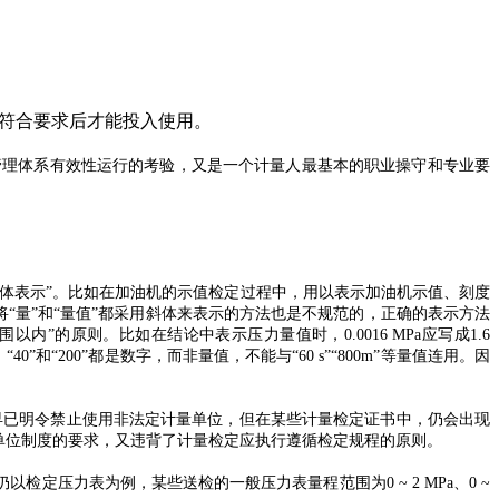
符合要求后才能投入使用。
管理体系有效性运行的考验，又是一个计量人最基本的职业操守和专业要
位用正体表示”。比如在加油机的示值检定过程中，用以表示加油机示值、刻度
将“量”和“量值”都采用斜体来表示的方法也是不规范的，正确的表示方法
内”的原则。比如在结论中表示压力量值时，0.0016 MPa应写成1.6
”和“200”都是数字，而非量值，不能与“60 s”“800m”等量值连用。因
国早已明令禁止使用非法定计量单位，但在某些计量检定证书中，仍会出现
量单位制度的要求，又违背了计量检定应执行遵循检定规程的原则。
定压力表为例，某些送检的一般压力表量程范围为0 ~ 2 MPa、0 ~