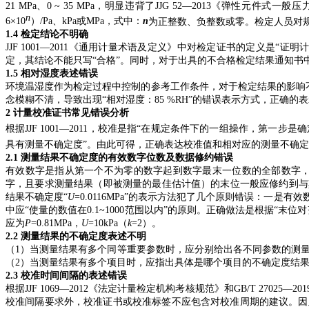
21 MPa、0 ~ 35 MPa，明显违背了JJG 52—2013《弹
n
6×1
0
）/Pa、kPa或MPa，式中：
n
为正整数、负整数或零。检定人员对
1.4 检定结论不明确
JJF 1001—2011《通用计量术语及定义》中对检定证书的定义
定，其结论不能只写“合格”。
同时，对于出具的不合格检定结果通知书
1.5 相对湿度表述错误
环境温湿度作为检定过程中控制的参考工作条件，对于检定结果的影响不可忽视
念模糊不清，导致出现“相对湿度：85 %RH”的错误表示方式，正确的表示为
2 计量校准证书常见错误分析
根据JJF 1001—2011，校准是指“在规定条件下的一组操作，
具有测量不确定度”。由此可得，正确表达校准值和相对应的测量不确
2.1 测量结果不确定度的有效数字位数及数据修约错误
有效数字是指从第一个不为零的数字起到数字最末一位数的全部数字，根据J
字，且要求测量结果（即被测量的最佳估计值）的末位一般应修约到与
结果不确定度“
U
=0.0116MPa”的表示方法犯了几个原则错误：一
中应“使量的数值在0.1~1000范围以内”的原则。正确做法是根据
“末位
应为
P
=0.81MPa，
U
=10kPa（
k
=2）。
2.2 测量结果的不确定度表述不明
（1）当测量结果有多个同等重要参数时，应分别给出各不同参数的测
（2）当测量结果有多个项目时，应指出具体是哪个项目的不确定度结果，
2.3 校准时间间隔的表述错误
根据JJF 1069—2012《法定计量检定机构考核规范》和GB/T 
校准间隔要求外，校准证书或校准标签不应包含对校准周期的建议。因